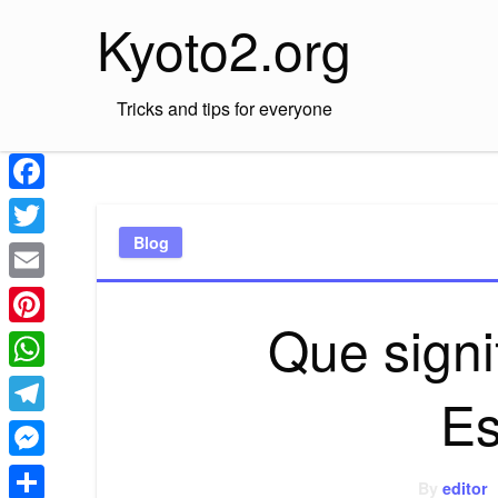
Skip
Kyoto2.org
to
content
Tricks and tips for everyone
Facebook
Blog
Twitter
Email
Que signi
Pinterest
WhatsApp
Es
Telegram
Messenger
By
editor