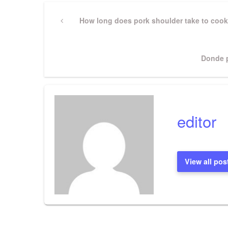
Post
Previous
How long does pork shoulder take to cook
Post
navigation
Next
Donde p
Post
editor
View all pos