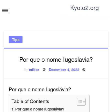
Skip
Kyoto2.org
to
content
Tricks and tips for everyone
Tips
Por que o nome Iugoslavia?
Posted
By
editor
December 4, 2022
on
Por que o nome Iugoslávia?
Table of Contents
Por que o nome Iugoslávia?