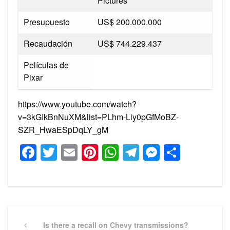
Pictures
Presupuesto
US$ 200.000.000
Recaudación
US$ 744.229.437​
Películas de
Pixar
https://www.youtube.com/watch?
v=3kGIkBnNuXM&list=PLhm-Liy0pGfMoBZ-
SZR_HwaESpDqLY_gM
Facebook
Twitter
Email
Pinterest
WhatsApp
Telegram
Messeng
Share
Post
navigation
Previous
Is there a recall on Chevy transmissions?