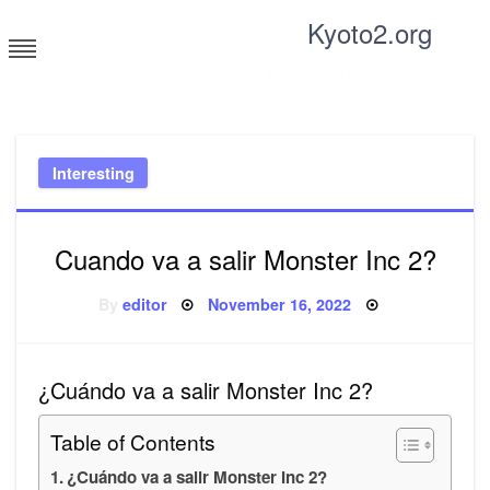
Skip
Kyoto2.org
to
content
Tricks and tips for everyone
Interesting
Cuando va a salir Monster Inc 2?
Posted
By
editor
November 16, 2022
on
¿Cuándo va a salir Monster Inc 2?
Table of Contents
¿Cuándo va a salir Monster Inc 2?