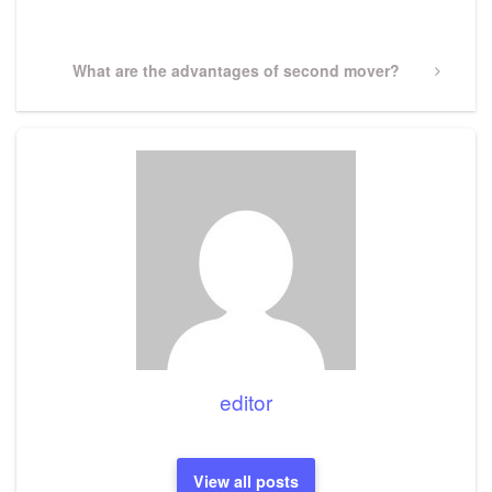
Post
Next
What are the advantages of second mover?
Post
editor
View all posts