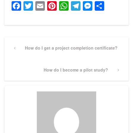
Facebook
Twitter
Email
Pinterest
WhatsApp
Telegram
Messeng
Share
Post
navigation
Previous
How do I get a project completion certificate?
Post
Next
How do I become a pilot study?
Post