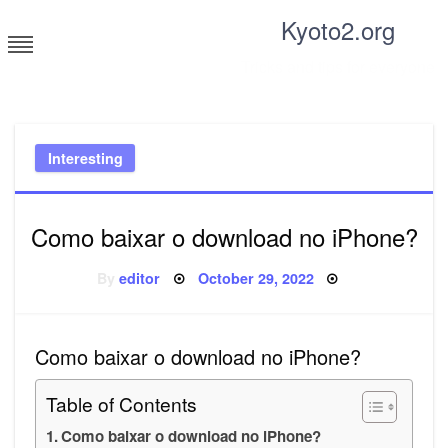
Skip
Kyoto2.org
to
content
Tricks and tips for everyone
Interesting
Como baixar o download no iPhone?
Posted
By
editor
October 29, 2022
on
Como baixar o download no iPhone?
Table of Contents
Como baixar o download no iPhone?