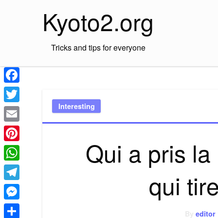
Skip
Kyoto2.org
to
content
Tricks and tips for everyone
Facebook
Interesting
Twitter
Email
Qui a pris la
Pinterest
WhatsApp
qui tir
Telegram
Messenger
By
editor