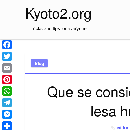
Skip
Kyoto2.org
to
content
Tricks and tips for everyone
Facebook
Blog
Twitter
Email
Que se consi
Pinterest
WhatsApp
lesa 
Telegram
Messenger
By
editor