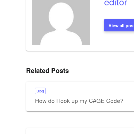
editor
View all pos
Related Posts
Blog
How do I look up my CAGE Code?