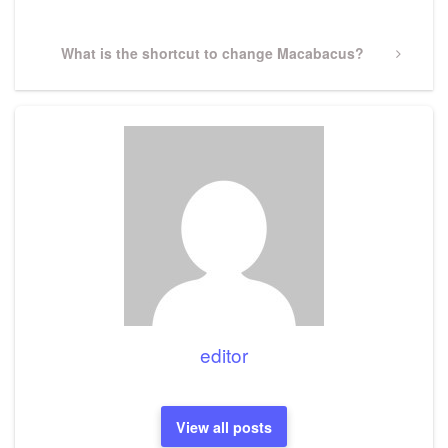
Post
Next
What is the shortcut to change Macabacus?
Post
editor
View all posts