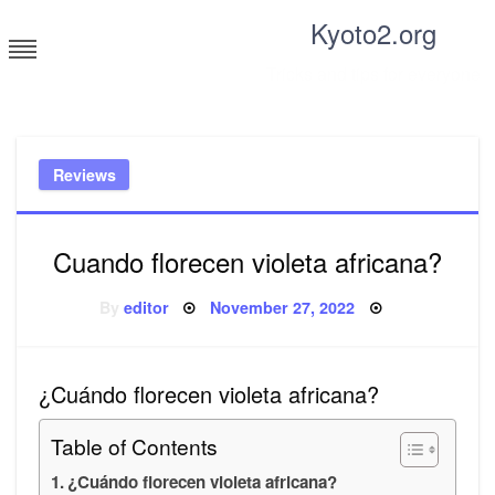
Skip
Kyoto2.org
to
content
Tricks and tips for everyone
Reviews
Cuando florecen violeta africana?
Posted
By
editor
November 27, 2022
on
¿Cuándo florecen violeta africana?
Table of Contents
¿Cuándo florecen violeta africana?