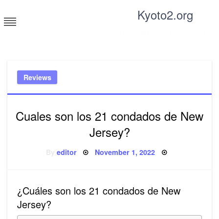
Skip
Kyoto2.org
to
content
Tricks and tips for everyone
Reviews
Cuales son los 21 condados de New
Jersey?
Posted
By
editor
November 1, 2022
on
¿Cuáles son los 21 condados de New
Jersey?