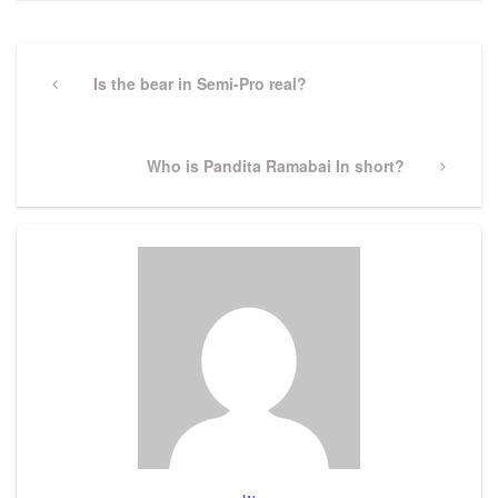
Post
navigation
Previous
Is the bear in Semi-Pro real?
Post
Next
Who is Pandita Ramabai In short?
Post