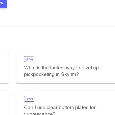
ts
Other
What is the fastest way to level up
pickpocketing in Skyrim?
Other
Can I use clear bottom plates for
fluorescence?