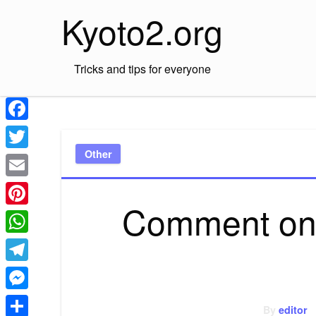
Skip
Kyoto2.org
to
content
Tricks and tips for everyone
Facebook
Other
Twitter
Email
Comment on c
Pinterest
WhatsApp
Telegram
Messenger
By
editor